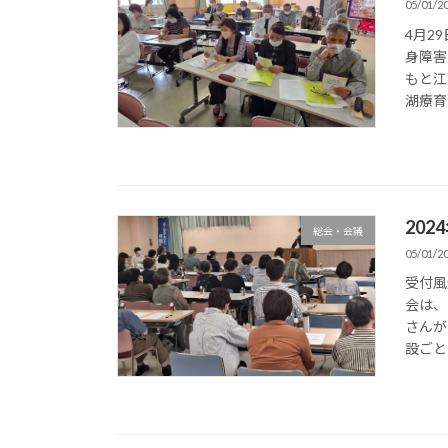
05/01/2
4月2
身障害
もと江
湖療育
20
総会・会議
05/01/2
受付風
会は、
さんが
設ごと