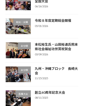
全国大会
06/26/2026
令和８年度定期総会開催
総会・会議
05/01/2026
本松裕生氏・山田裕通氏熊本
未分類
県社会福祉功労賞祝賀会
03/09/2026
九州・沖縄ブロック 長崎大
未分類
会
11/25/2025
創立60周年記念大会
各種大会
08/11/2025