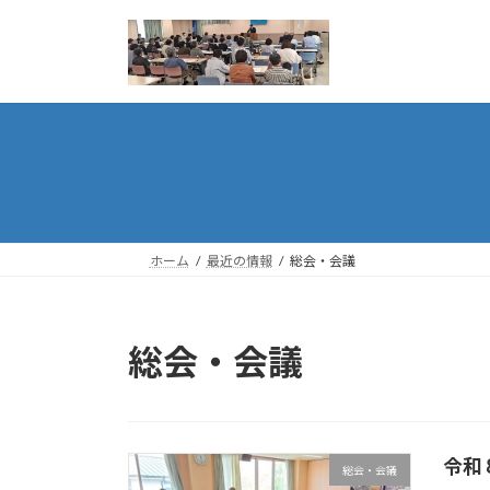
コ
ナ
ン
ビ
テ
ゲ
ン
ー
ツ
シ
へ
ョ
ス
ン
キ
に
ッ
移
プ
動
ホーム
最近の情報
総会・会議
総会・会議
令和
総会・会議