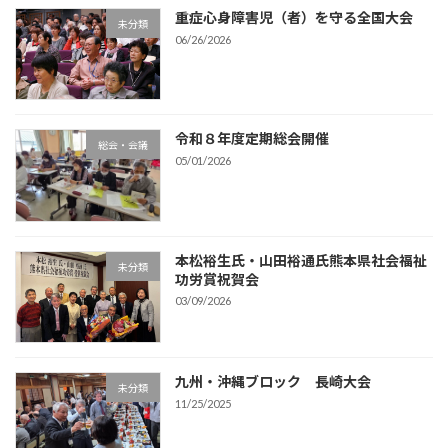
重症心身障害児（者）を守る全国大会
未分類
06/26/2026
令和８年度定期総会開催
総会・会議
05/01/2026
本松裕生氏・山田裕通氏熊本県社会福祉
未分類
功労賞祝賀会
03/09/2026
九州・沖縄ブロック 長崎大会
未分類
11/25/2025