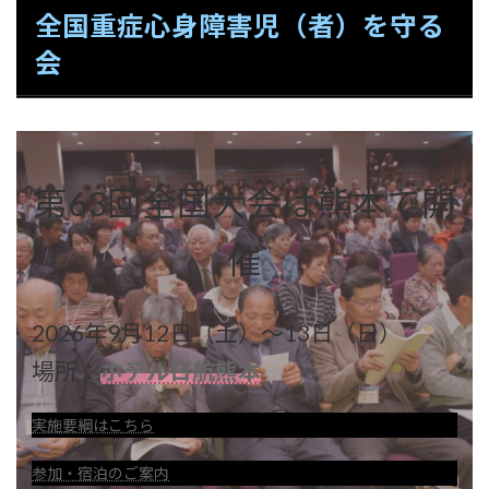
全国重症心身障害児（者）を守る
会
第63回全国大会は熊本で開
催
2026年9月12日（土）～13日（日）
場所：
ホテル日航熊本
実施要綱はこちら
参加・宿泊のご案内