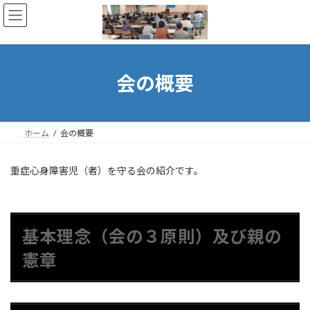
コ
ナ
ン
ビ
テ
ゲ
ン
ー
ツ
シ
へ
ョ
会の概要
ス
ン
キ
に
ッ
移
プ
動
ホーム
会の概要
重症心身障害児（者）を守る会の紹介です。
基本理念（会の３原則）及び親の
憲章