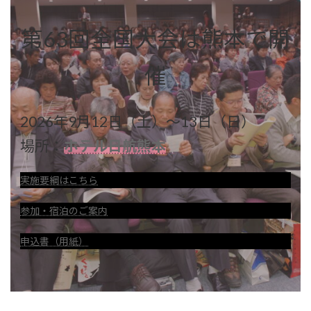
第63回全国大会は熊本で開
催
2026年9月12日（土）～13日（日）
場所：
ホテル日航熊本
実施要綱はこちら
参加・宿泊のご案内
申込書（用紙）