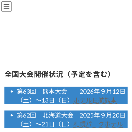
コ
ナ
ン
ビ
テ
ゲ
ン
ー
ツ
シ
へ
ョ
全国大会
ス
ン
キ
に
ッ
移
プ
動
ホーム
全国大会
全国大会開催状況（予定を含む）
第63回 熊本大会 2026年９月12日
（土）～13日（日）
ホテル日航熊本
第62回 北海道大会 2025年９月20日
（土）～21日（日）
札幌パークホテル